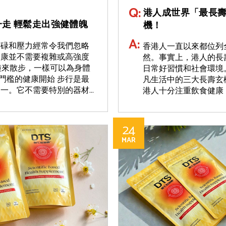
Q:
港人成世界「最長
一走 輕鬆走出強健體魄
機！
A:
忙碌和壓力經常令我們忽略
香港人一直以來都位列
健康並不需要複雜或高強度
然。事實上，港人的長
鐘來散步，一樣可以為身體
日常好習慣和社會環境
門檻的健康開始 步行是最
凡生活中的三大長壽玄
。它不需要特別的器材...
港人十分注重飲食健康，
24
MAR