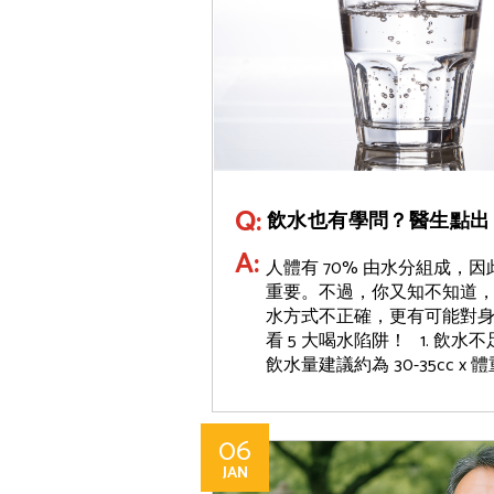
Q:
飲水也有學問？醫生點出 
A:
人體有 70% 由水分組成，
重要。不過，你又知不知道
水方式不正確，更有可能對
看 5 大喝水陷阱！ 1. 飲
飲水量建議約為 30-35cc x 體
06
JAN