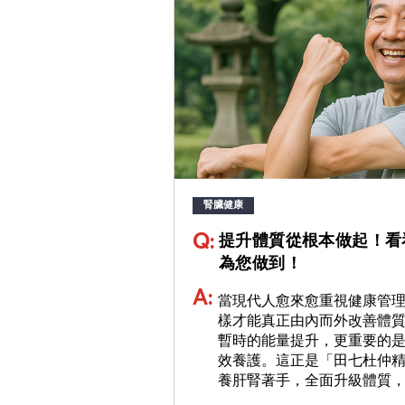
腎臟健康
Q:
提升體質從根本做起！看
為您做到！
A:
當現代人愈來愈重視健康管
樣才能真正由內而外改善體
暫時的能量提升，更重要的
效養護。這正是「田七杜仲
養肝腎著手，全面升級體質，由