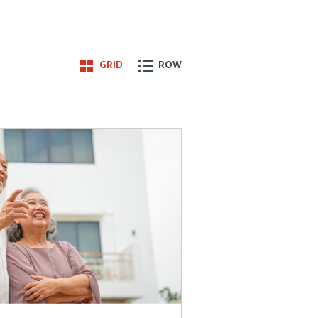
生新階段的到來。 認識更年期 要
一般發生在 45 至 55 歲之間，代表著生
的下降更為顯著。隨著月經逐漸減少，女性的
女性會出現各種
GRID
ROW
到突如其來的灼熱感，伴隨著大量出汗，尤其
焦慮不安、抑鬱或情緒不穩。除此之外，女性
感到疲憊不堪。隨著體內的雌