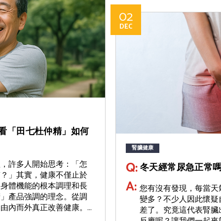
02
DEC
看「田七杜仲精」如何
腎臟健康
Q:
理，許多人開始思考：「怎
冬天經常尿急正常
質？」其實，健康不僅止於
A:
是身體機能的根本調理和長
您有沒有發現，每當天
精」產品強調的理念。從調
變多？不少人因此懷疑
內而外真正改善健康。...
差了。究竟這代表腎臟