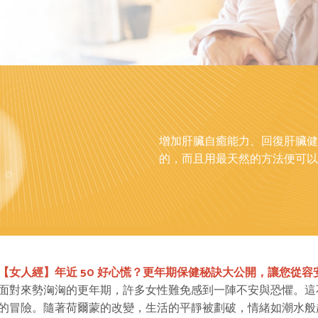
增加肝臟自癒能力、回復肝臟健
的，而且用最天然的方法便可以
【女人經】年近 50 好心慌？更年期保健秘訣大公開，讓您從容
面對來勢洶洶的更年期，許多女性難免感到一陣不安與恐懼。這
的冒險。隨著荷爾蒙的改變，生活的平靜被劃破，情緒如潮水般