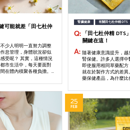
腎臟健康
有關田七杜仲精 DTS
鍵可能就差「田七杜仲
Q:
「田七杜仲精 DT
關鍵在這！
但不少人明明一直努力調整
A:
和作息管理，身體狀況卻似
隨著健康意識提升，越
感受呢？ 其實，這種情況
腎保健。許多人選擇中
的都市生活中，每天要面對
即使服用相同草藥配方
在體內積聚各種負擔。...
就在於製作方式的差異
藥保健產品，為什麼比傳
25
FEB