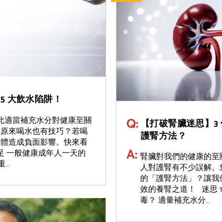
5 大飲水陷阱！
Q:
因此適當補充水分對健康至關
【打破腎臟迷思】3
，原來喝水也有技巧？若喝
護腎方法？
身體造成負面影響。快來看
A:
水不足 一般健康成年人一天的
腎臟對我們的健康的至
重…
人對護腎有不少誤解。
的「護腎方法」？讓我
效的養腎之道！ 迷思 
毒？ 適量補充水分…