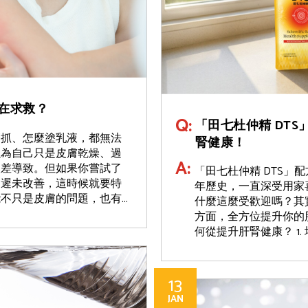
在求救？
Q:
「田七杜仲精 DTS
麼抓、怎麼塗乳液，都無法
腎健康！
以為自己只是皮膚乾燥、過
A:
太差導致。但如果你嘗試了
「田七杜仲精 DTS」
遲遲未改善，這時候就要特
年歷史，一直深受用家
只是皮膚的問題，也有...
什麼這麼受歡迎嗎？其
方面，全方位提升你的
何從提升肝腎健康？ 1. 
13
JAN