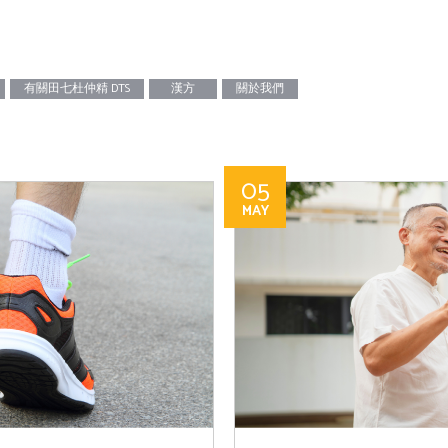
段旅程並非全是挑戰，只要找到應對之道，便能優雅地面對這一切，迎接人
克服恐懼，便先要了解更年期的真實面貌。更年期是女性的重要階段，
育能力的完結。此時，體內的激素水平出現變化，尤其是雌激素
身心會經歷一系列變化。這個過程可能會持續數年，被稱為更年過渡期。 在這段期間，許多
有關田七杜仲精 DTS
漢方
關於我們
不同的症狀，且因人而異。最常見的包括潮熱與盜汗，女性會感
在夜間發生。情緒波動也是踏入更年期的常見特徵，女性會感到
也可能會面臨失眠或夜間覺醒的困擾，影響睡眠質量，導致白天
05
MAY