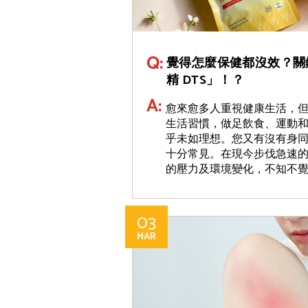
Q:
覺得怎麼保健都沒效？關
精 DTS」！？
A:
愈來愈多人重視健康生活，
生活習慣，做足飲食、運動
乎未如理想。您又有沒有身同
十分常見。在現今步伐急速
的壓力及環境變化，不知不覺間
03
MAR