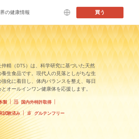
界の健康情報
買う
中文
日本語
English
Deutsch
杜仲精（DTS）は、科学研究に基づいた天然
の養生食品です。現代人の見落としがちな生
の強化に着目し、体内バランスを整え、毎日
心とオールインワン健康体を応援します。
本製
国内外特許取得
床試験済み
グルテンフリー