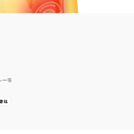
、
レー等