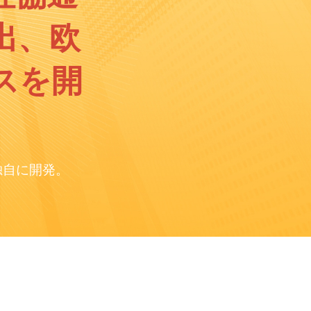
出、欧
スを開
独自に開発。