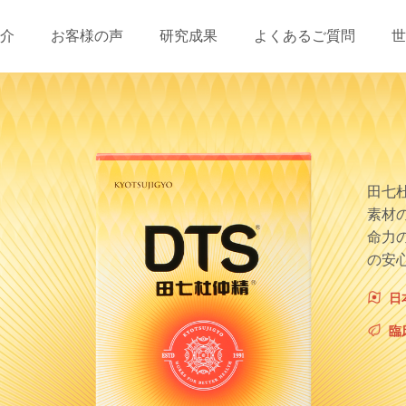
介
お客様の声
研究成果
よくあるご質問
世
田七
素材
命力
の安
日
臨